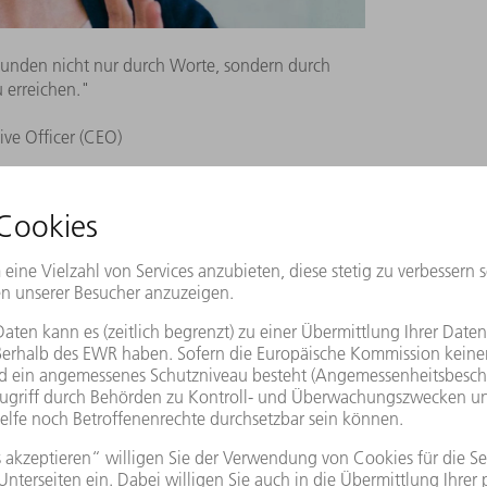
unden nicht nur durch Worte, sondern durch
erreichen."
ive Officer (CEO)
KUNDEN UND PARTNER. GENAUSO WIE FÜR
ird täglich enger durch das, was wir
hen heute so viele Informationen aus wie
gegenseitig zum Vorteil gereichen kann: Von
enpark der Kunden optimal warten,