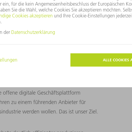
oftware-Updates rechtzeitig anstoßen. Wir
nschauen und Tipps geben, wo noch mehr
viduelle Angebote machen, von
ungen, wenn wir wissen, wie stark eine
ässlich beraten, wenn es um die
etriebsprozesse geht. Etwa durch unsere
 offene digitale Geschäftsplattform
ren zu einem führenden Anbieter für
industrie werden wollen. Das ist unser Ziel.