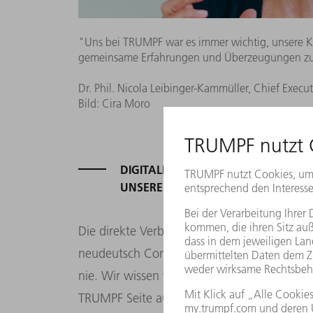
"Uns bei TRUMPF war es immer wichtig, unsere K
gemeinsame Erfahrungen und Überzeugungen zu 
Dr. Phil. Nicola Leibinger-Kammüller, Chief Execut
Bild: Cira Moro
DIGITALE AMBITION: FÜR UNSERE 
UNSERE MITARBEITER.
Die direkte Verbindung zu unseren Kunden w
neudeutsch Connectivity nennen. Wir tausc
nie. Wir wissen viel übereinander, was uns 
TRUMPF Seite aus können wir den Maschin