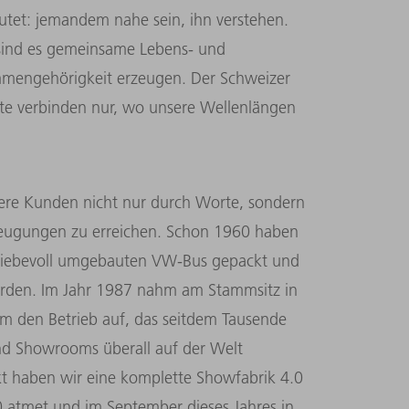
eutet: jemandem nahe sein, ihn verstehen.
 sind es gemeinsame Lebens- und
mmengehörigkeit erzeugen. Der Schweizer
orte verbinden nur, wo unsere Wellenlängen
ere Kunden nicht nur durch Worte, sondern
ugungen zu erreichen. Schon 1960 haben
n liebevoll umgebauten VW-Bus gepackt und
worden. Im Jahr 1987 nahm am Stammsitz in
um den Betrieb auf, das seitdem Tausende
nd Showrooms überall auf der Welt
 haben wir eine komplette Showfabrik 4.0
.0 atmet und im September dieses Jahres in