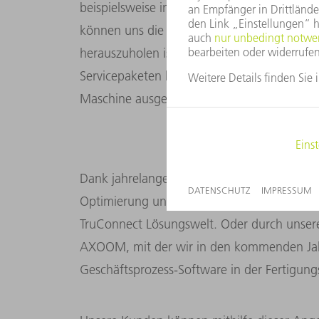
beispielsweise indem wir Reparaturen und S
können uns die Maschinen- Performance a
herauszuholen ist. Wir können höchst indi
Servicepaketen bis hin zu Finanzierungslös
Maschine ausgelastet ist.
Dank jahrelanger Erfahrung können wir verl
Optimierung und digitale Vernetzung der B
TruConnect Lösungswelt. Oder durch unsere
AXOOM, mit der wir in den kommenden Jah
Geschäftsprozess-Software in der Fertigungs