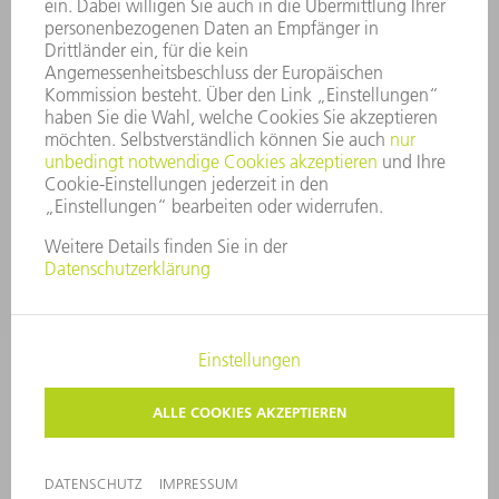
COMPLIANCE
HINWEISGEBERSYSTEM
SECURITY
PRESSEMITTEILUNGEN
MAGAZINE
LIEFERANTEN
NACHHALTIGKEIT
UMWELT & KLIMA
SOZIALES & GESELLSCHAFT
UNTERNEHMENSFÜHRUNG
IMPRESSUM
DATENSCHUTZ
COPYRIGHT
PRIVATSPHÄRE-EINSTELLUNGEN
© 2026 TRUMPF