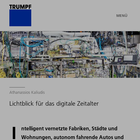
MENÜ
© Claus Morgenstern 2018
Athanassios Kaliudis
Lichtblick für das digitale Zeitalter
I
ntelligent vernetzte Fabriken, Städte und
Wohnungen, autonom fahrende Autos und