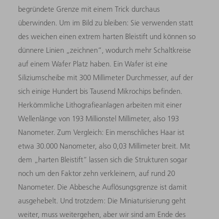
begründete Grenze mit einem Trick durchaus
überwinden. Um im Bild zu bleiben: Sie verwenden statt
des weichen einen extrem harten Bleistift und können so
dünnere Linien „zeichnen“, wodurch mehr Schaltkreise
auf einem Wafer Platz haben. Ein Wafer ist eine
Siliziumscheibe mit 300 Millimeter Durchmesser, auf der
sich einige Hundert bis Tausend Mikrochips befinden.
Herkömmliche Lithografieanlagen arbeiten mit einer
Wellenlänge von 193 Millionstel Millimeter, also 193
Nanometer. Zum Vergleich: Ein menschliches Haar ist
etwa 30.000 Nanometer, also 0,03 Millimeter breit. Mit
dem „harten Bleistift“ lassen sich die Strukturen sogar
noch um den Faktor zehn verkleinern, auf rund 20
Nanometer. Die Abbesche Auflösungsgrenze ist damit
ausgehebelt. Und trotzdem: Die Miniaturisierung geht
weiter, muss weitergehen, aber wir sind am Ende des