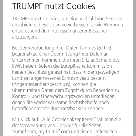
STANDORTE
VERANSTALTUNGEN UND TERMINE
NEWSLETTER-ANMELDUNG
MYTRUMPF
SICHERHEITSDATENBLÄTTER
PRODUKTE
MASCHINEN & SYSTEME
LASER
LEISTUNGSELEKTRONIK
ELEKTROWERKZEUGE
SMART FACTORY
SOFTWARE
SERVICES
ANWENDUNGEN
BRANCHEN
UNTERNEHMEN
KARRIERE
STELLENANGEBOTE
UNTERNEHMENSPROFIL
VORSTAND
GESCHÄFTSBERICHT
UNTERNEHMENSGRUNDSÄTZE