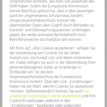
ELEKTROWERKZEUGE
SMART FACTORY
SOFTWARE
SERVICES
ANWENDUNGEN
BRANCHEN
UNTERNEHMEN
KARRIERE
STELLENANGEBOTE
UNTERNEHMENSPROFIL
VORSTAND
GESCHÄFTSBERICHT
UNTERNEHMENSGRUNDSÄTZE
COMPLIANCE
HINWEISGEBERSYSTEM
SECURITY
PRESSEMITTEILUNGEN
MAGAZINE
LIEFERANTEN
NACHHALTIGKEIT
UMWELT & KLIMA
SOZIALES & GESELLSCHAFT
UNTERNEHMENSFÜHRUNG