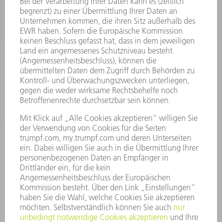
LASER
LEISTUNGSELEKTRONIK
ELEKTROWERKZEUGE
SMART FACTORY
SOFTWARE
SERVICES
ANWENDUNGEN
BRANCHEN
UNTERNEHMEN
KARRIERE
STELLENANGEBOTE
UNTERNEHMENSPROFIL
VORSTAND
GESCHÄFTSBERICHT
UNTERNEHMENSGRUNDSÄTZE
COMPLIANCE
HINWEISGEBERSYSTEM
SECURITY
PRESSEMITTEILUNGEN
MAGAZINE
LIEFERANTEN
NACHHALTIGKEIT
UMWELT & KLIMA