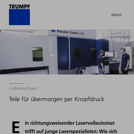
MENÜ
© Philipp Reinhard
Catharina Daum
Teile für übermorgen per Knopfdruck
E
in richtungsweisender Laservollautomat
trifft auf junge Laserspezialisten: Wie sich