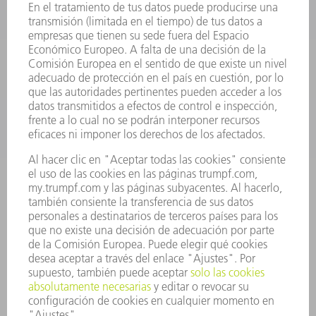
HERRAMIENTAS PORTÁTILES
FÁBRICA INTELIGENTE
SOFTWARE
SERVICIOS
APLICACIONES
SECTORES
EMPRESA
CARRERA PROFESIONAL
OFERTAS DE TRABAJO
PERFIL DE LA EMPRESA
JUNTA DIRECTIVA
INFORME ANUAL
PRINCIPIOS CORPORATIVOS
CUMPLIMIENTO
SISTEMA DE INFORMADORES
SEGURIDAD
COMUNICADOS DE PRENSA
REVISTAS
SOSTENIBILIDAD
MEDIO AMBIENTE Y CLIMA
SOCIEDAD Y EMPRESA
GESTIÓN EMPRESARIAL