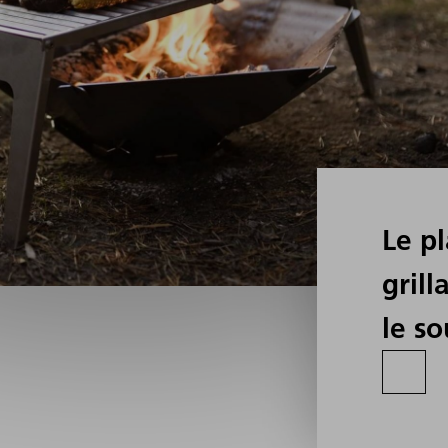
Le pl
grill
le s