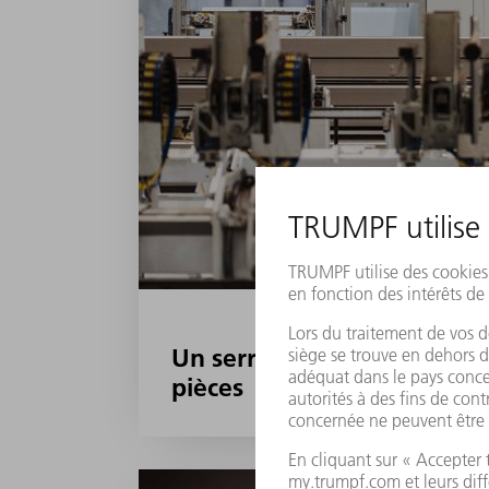
Un serrurier malin bouscul
pièces