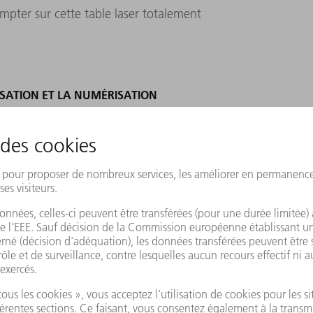
pter sur cette table laser totalement
ISATION ET LA NUMÉRISATION
el aux Pays-Bas, est une filiale de VDL Group
 le montage en série de modules métalliques
tres d'entreprises du secteur agricole, du
s. VDL fabrique des composants en partie
 à 1 500 pièces. Les services offerts par
en construction, la découpe et le soudage
ents attendent de la qualité et des délais de
 à l'automatisation et à la numérisation »,