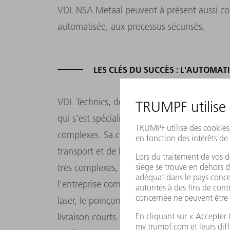
VDL NSA Metaal peuvent à présent aussi com
automatisée, aux processus sécurisés.
LES CLÉS DU SUCCÈS : L'AUTOMAT
VDL Technics, dont le siège est situé à Boxt
qui s'est spécialisée dans la fabrication et
complexes. Sa clientèle se compose entre au
transport et de la construction de machine
très complexes, dans des tailles de lot de 20
l'entreprise comprennent, outre le conseil 
laser, le poinçonnage et le pliage. « Nos cli
livraison courts. Ce n'est possible que grâce