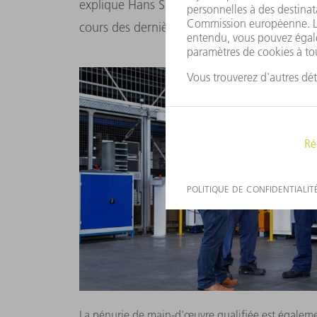
explique Hans Sanders. VDL Technics a mas
cours des dernières années, et pour Hans San
La pénurie de main-d'œuvre qualifiée est égaleme