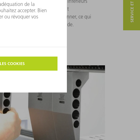
SERVICE ET CONTACT
 plus de 150 outils supérieurs et inférieurs
reuses géométries de pièces sont
x peut être lu facilement au scanner, ce qui
ment les outils dans la commande.