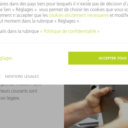
ou de pièces partielles. Avec
différents en stock, de nomb
possibles. Le code Data Matri
permet d'entrer automatique
 légers de TRUMPF sont
rieurs courants sont
ion légère.