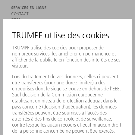
SERVICES EN LIGNE
CONTACT
SITES
MANIFESTATIONS ET DATES À RETENIR
INSCRIPTION À LA NEWSLETTER
MYTRUMPF
FICHES DE DONNÉES DE SÉCURITÉ
PRODUITS
MACHINES & SYSTÈMES
LASER
ELECTRONIQUE DE PUISSANCE
OUTILS ÉLECTRIQUES
SMART FACTORY
LOGICIEL
SERVICES
APPLICATIONS
SECTEURS D'ACTIVITÉ
ENTREPRISE
CARRIÈRE
OFFRES
PROFIL DE L'ENTREPRISE
CONSEIL D'ADMINISTRATION