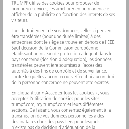
PRODUITS
MACHINES & SYSTÈMES
LASER
ELECTRONIQUE DE PUISSANCE
OUTILS ÉLECTRIQUES
SMART FACTORY
LOGICIEL
SERVICES
APPLICATIONS
SECTEURS D'ACTIVITÉ
ENTREPRISE
CARRIÈRE
OFFRES
PROFIL DE L'ENTREPRISE
CONSEIL D'ADMINISTRATION
RAPPORT ANNUEL
PRINCIPES FONDAMENTAUX DE L'ENTREPRISE
CONFORMITÉ
SYSTÈME D'ALERTE
SÉCURITÉ
COMMUNIQUÉS DE PRESSE
MAGAZINE