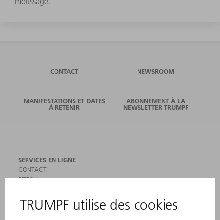
moussage.
CONTACT
NEWSROOM
MANIFESTATIONS ET DATES
ABONNEMENT À LA
À RETENIR
NEWSLETTER TRUMPF
SERVICES EN LIGNE
CONTACT
SITES
MANIFESTATIONS ET DATES À RETENIR
INSCRIPTION À LA NEWSLETTER
MYTRUMPF
FICHES DE DONNÉES DE SÉCURITÉ