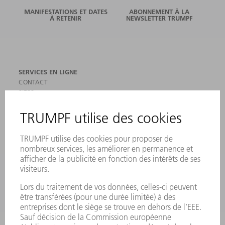
MANIFESTATIONS ET DATES
ABONNEMENT À LA
À RETENIR
NEWSLETTER TRUMPF
SERVICES EN LIGNE
CONTACT
SITES
MANIFESTATIONS ET DATES À RETENIR
INSCRIPTION À LA NEWSLETTER
MYTRUMPF
FICHES DE DONNÉES DE SÉCURITÉ
PRODUITS
MACHINES & SYSTÈMES
LASER
ELECTRONIQUE DE PUISSANCE
OUTILS ÉLECTRIQUES
SMART FACTORY
LOGICIEL
SERVICES
APPLICATIONS