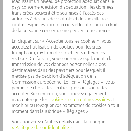
SECTEURS D'ACTIVITÉ
ENTREPRISE
CARRIÈRE
OFFRES
PROFIL DE L'ENTREPRISE
CONSEIL D'ADMINISTRATION
RAPPORT ANNUEL
PRINCIPES FONDAMENTAUX DE L'ENTREPRISE
CONFORMITÉ
SYSTÈME D'ALERTE
SÉCURITÉ
COMMUNIQUÉS DE PRESSE
MAGAZINE
DURABILITÉ
ENVIRONNEMENT ET CLIMAT
SOCIAL ET SOCIÉTÉ
GESTION D'ENTREPRISE