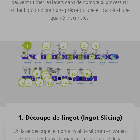
peuvent utiliser les lasers dans de nombreux processus :
en tant qu'outil pour une précision, une efficacité et une
qualité maximales.
Découpe de lingot (Ingot Slicing)
Inspection et métrologie
Exposition DUV/UVE
Gravure assistée par la
Recuit laser (Lase
Perçage de vias pour circuit imprimé / substr
Marquage (Marking)
Dépanelage laser (La
Soudage assisté par laser (Laser Assisted
Micro-soudage laser (Laser Micro Weld
Collage assisté par faisceau laser (Las
Rainurage (Grooving)
Découpe laser (Laser Dicing)
Ablation confinée assistée par laser (Lase
(Dé)Collage temporaire (Temporary (
Structuration de la couche de re
1. Découpe de lingot (Ingot Slicing)
Un laser découpe le monocristal de silicium en wafers
extrêmement fins, de manière respectueuse de la