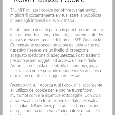
MACCHINE & SISTEMI
LASER
ELETTRONICA DI POTENZA
MACCHINE UTENSILI ELETTRICHE
SMART FACTORY
SOFTWARE
SERVICES
APPLICAZIONI
SETTORI
L'AZIENDA
CARRIERA
OFFERTE DI LAVORO
PROFILO DELL'AZIENDA
PRESIDENZA
RELAZIONE DI BILANCIO
PRINCIPI AZIENDALI
COMPLIANCE
SISTEMA DI WHISTLEBLOWING
SECURITY
COMUNICATI STAMPA
RIVISTE
SOSTENIBILITÀ
CLIMA E AMBIENTE