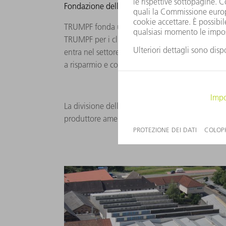
Fondazione della TRUMPF Bank
TRUMPF fonda una sua banca per poter finanziare
TRUMPF per i clienti in tutto il mondo. All'ini
entra nel settore dei depositi e offre ai suoi co
a risparmio e conti di deposito vincolato, gestit
La divisione della tecnica medicale viene acquis
produttore americano operante in questo settor