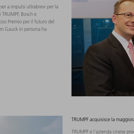
ser a impulsi ultrabrevi per la
 di TRUMPF, Bosch e
ioso Premio per il futuro del
him Gauck in persona ha
TRUMPF acquisisce la maggiora
TRUMPF e l'azienda cinese prod