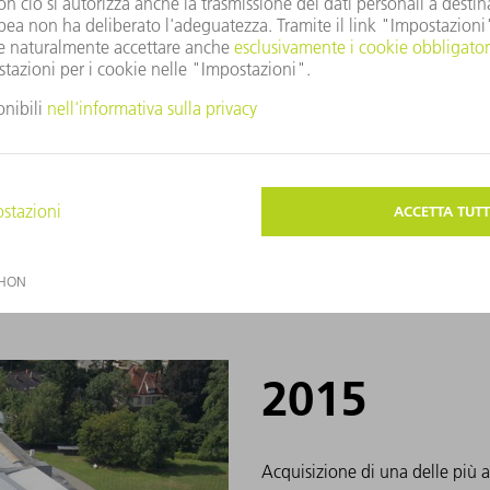
 con flessibilità i prodotti
zio del 2015 la TRUMPF Bank
llaboratori in Germania depositi
i tramite online banking.
ita da Hill-Rom Holdings, Inc.,
e.
2015
Acquisizione di una delle più 