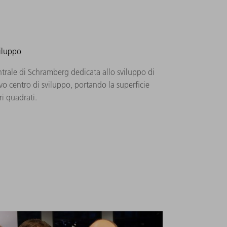
viluppo
rale di Schramberg dedicata allo sviluppo di
vo centro di sviluppo, portando la superficie
ri quadrati.