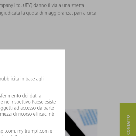
ny Ltd. (JFY) danno il via a una stretta
giudicata la quota di maggioranza, pari a circa