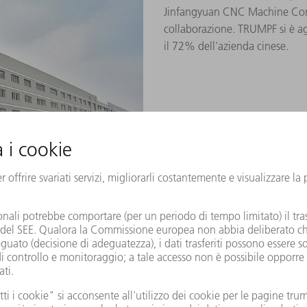
Jinfangyuan CNC Machine Compa
collaborazione. TRUMPF si è ag
il 72% dell'azienda cinese.