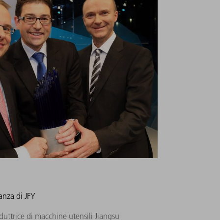
nza di JFY
uttrice di macchine utensili Jiangsu