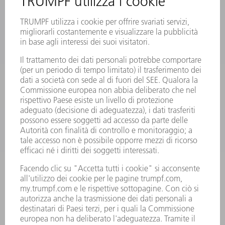
MACCHINE & SISTEMI
LASER
ELETTRONICA DI POTENZA
MACCHINE UTENSILI ELETTRICHE
SMART FACTORY
SOFTWARE
SERVICES
APPLICAZIONI
SETTORI
L'AZIENDA
CARRIERA
OFFERTE DI LAVORO
PROFILO DELL'AZIENDA
PRESIDENZA
RELAZIONE DI BILANCIO
PRINCIPI AZIENDALI
COMPLIANCE
SISTEMA DI WHISTLEBLOWING
SECURITY
COMUNICATI STAMPA
RIVISTE
SOSTENIBILITÀ