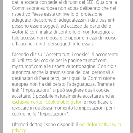
SETTORI
L'AZIENDA
CARRIERA
OFFERTE DI LAVORO
PROFILO DELL'AZIENDA
PRESIDENZA
RELAZIONE DI BILANCIO
PRINCIPI AZIENDALI
COMPLIANCE
SISTEMA DI WHISTLEBLOWING
SECURITY
COMUNICATI STAMPA
RIVISTE
SOSTENIBILITÀ
CLIMA E AMBIENTE
IMPEGNO SOCIALE E COMUNITARIO
GOVERNANCE AZIENDALE