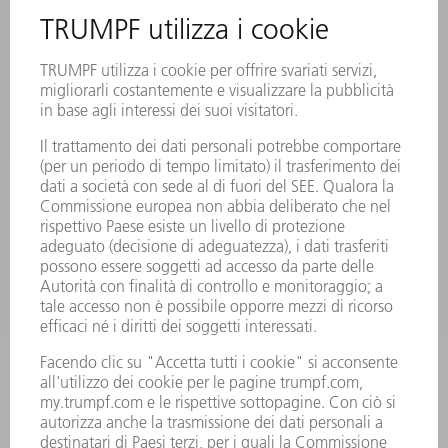
PRODOTTI
MACCHINE & SISTEMI
LASER
ELETTRONICA DI POTENZA
MACCHINE UTENSILI ELETTRICHE
SMART FACTORY
SOFTWARE
SERVICES
APPLICAZIONI
SETTORI
L'AZIENDA
CARRIERA
OFFERTE DI LAVORO
PROFILO DELL'AZIENDA
PRESIDENZA
RELAZIONE DI BILANCIO
PRINCIPI AZIENDALI
COMPLIANCE
SISTEMA DI WHISTLEBLOWING
SECURITY
COMUNICATI STAMPA
RIVISTE