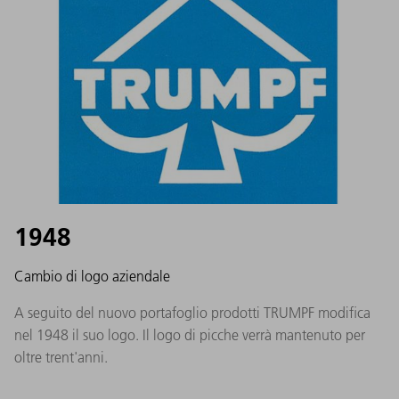
1948
Cambio di logo aziendale
A seguito del nuovo portafoglio prodotti TRUMPF modifica
nel 1948 il suo logo. Il logo di picche verrà mantenuto per
oltre trent'anni.