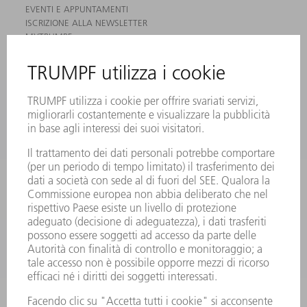
EVENTI E APPUNTAMENTI
ISCRIZIONE ALLA NEWSLETTER
MYTRUMPF
SCHEDE DI SICUREZZA
PRODOTTI
MACCHINE & SISTEMI
LASER
ELETTRONICA DI POTENZA
MACCHINE UTENSILI ELETTRICHE
SMART FACTORY
SOFTWARE
SERVICES
APPLICAZIONI
SETTORI
L'AZIENDA
CARRIERA
OFFERTE DI LAVORO
PROFILO DELL'AZIENDA
PRESIDENZA
RELAZIONE DI BILANCIO
PRINCIPI AZIENDALI
COMPLIANCE