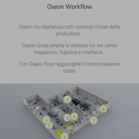
Oseon Workflow
Oseon Go digitalizza tutti i processi chiave della
produzione.
Oseon Grow amplia la versione Go nei campi
magazzino, logistica e interfacce.
Con Oseon Flow raggiungete l’interconnessione
totale.
Intralogistica
Saldatura
Montaggio
Piegatura
Smistamento
Saldatura di perni f
Taglio di pezzi
Preparazione dell'ordine
Analytics