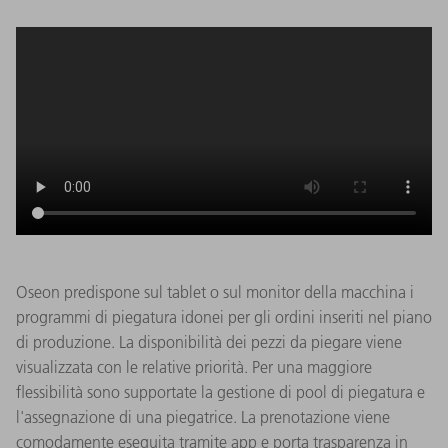
Oseon predispone sul tablet o sul monitor della macchina i
programmi di piegatura idonei per gli ordini inseriti nel piano
di produzione. La disponibilità dei pezzi da piegare viene
visualizzata con le relative priorità. Per una maggiore
flessibilità sono supportate la gestione di pool di piegatura e
l'assegnazione di una piegatrice. La prenotazione viene
comodamente eseguita tramite app e porta trasparenza in