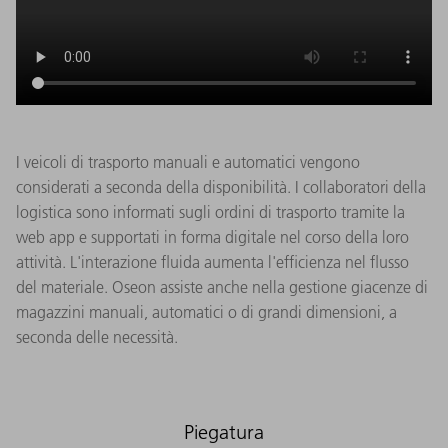
I veicoli di trasporto manuali e automatici vengono
considerati a seconda della disponibilità. I collaboratori della
logistica sono informati sugli ordini di trasporto tramite la
web app e supportati in forma digitale nel corso della loro
attività. L'interazione fluida aumenta l'efficienza nel flusso
del materiale. Oseon assiste anche nella gestione giacenze di
magazzini manuali, automatici o di grandi dimensioni, a
seconda delle necessità.​
Piegatura