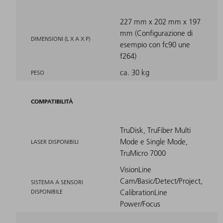
227 mm x 202 mm x 197
mm (Configurazione di
DIMENSIONI (L X A X P)
esempio con fc90 une
f264)
ca. 30 kg
PESO
COMPATIBILITÀ
TruDisk, TruFiber Multi
Mode e Single Mode,
LASER DISPONIBILI
TruMicro 7000
VisionLine
Cam/Basic/Detect/Project,
SISTEMA A SENSORI
DISPONIBILE
CalibrationLine
Power/Focus