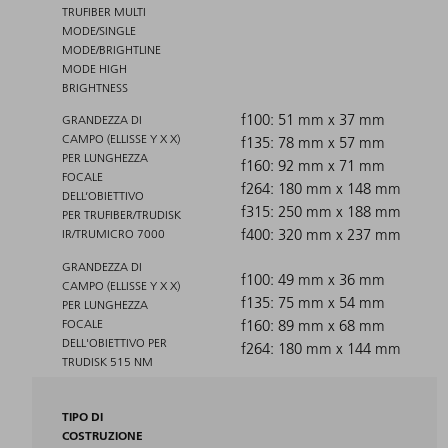
TRUFIBER MULTI
MODE/SINGLE
MODE/BRIGHTLINE
MODE HIGH
BRIGHTNESS
f100: 51 mm x 37 mm
GRANDEZZA DI
CAMPO (ELLISSE Y X X)
f135: 78 mm x 57 mm
PER LUNGHEZZA
f160: 92 mm x 71 mm
FOCALE
f264: 180 mm x 148 mm
DELL’OBIETTIVO
f315: 250 mm x 188 mm
PER TRUFIBER/TRUDISK
f400: 320 mm x 237 mm
IR/TRUMICRO 7000
GRANDEZZA DI
f100: 49 mm x 36 mm
CAMPO (ELLISSE Y X X)
f135: 75 mm x 54 mm
PER LUNGHEZZA
FOCALE
f160: 89 mm x 68 mm
DELL'OBIETTIVO PER
f264: 180 mm x 144 mm
TRUDISK 515 NM
TIPO DI
COSTRUZIONE