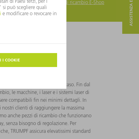
ASSISTENZA E CONTATTO
Pezzi di ricambio E-Shop
Pezzi di ricambio E-Shop
qualità
n si deve mai lasciare nulla al caso. Fin dal
mbio, le macchine, i laser e i sistemi laser di
re compatibili fin nei minimi dettagli. In
nostri clienti di raggiungere la massima
iamo anche pezzi di ricambio che funzionano
ay, senza bisogno di regolazione. Per
iche, TRUMPF assicura elevatissimi standard