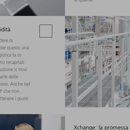
idità
tere la
 per questo una
istica fa in
no recapitati
uzione si trovi
arte delle
ssivo. Anche nel
PF che non
tenere i giusti
Xchange: la promessa di