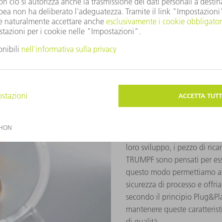
.
Qualità: dettagli che fanno la differenza
La nostra promessa di 
Quando si parla di qualità, no
loro sviluppo, i pezzo di rica
TRUMPF sono pensati per esse
questo modo permettiamo ai 
sicurezza di processo e offr
secondo il principio Plug&Pl
mantenere queste caratterist
di qualità.