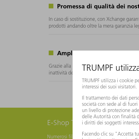
Promessa di qualità dei nost
In caso di sostituzione, con Xchange garant
prodotti andando oltre la mera garanzia le
Ampliamento delle funzioni
Grazie alla ridotta necessità di di regolazi
inattività della vostra macchina.
E-Shop TRUMPF per pezzi di r
Numerosi filtri e funzioni utili nell'E-Shop 