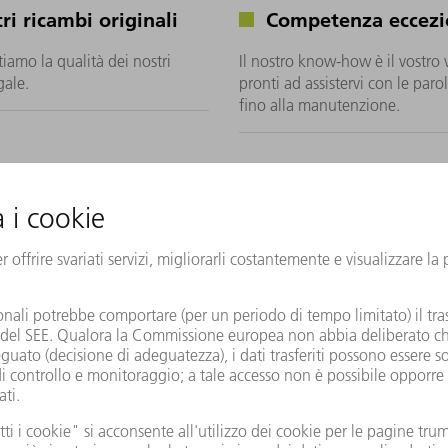
ri ricambi originali
Competenza eccezi
iamo la qualità dei nostri
Il nostro know-how è il vostro 
gale.
pronti ad assistervi con le parol
fino alla manutenzione.
one, minimizzate i tempi di
icambio
TRUMPF vi supportano nella ricerca, nella selezione e