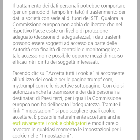
SOFTWARE
SERVICES
APPLICAZIONI
SETTORI
L'AZIENDA
CARRIERA
OFFERTE DI LAVORO
PROFILO DELL'AZIENDA
PRESIDENZA
RELAZIONE DI BILANCIO
PRINCIPI AZIENDALI
COMPLIANCE
SISTEMA DI WHISTLEBLOWING
SECURITY
COMUNICATI STAMPA
RIVISTE
SOSTENIBILITÀ
CLIMA E AMBIENTE
IMPEGNO SOCIALE E COMUNITARIO
GOVERNANCE AZIENDALE