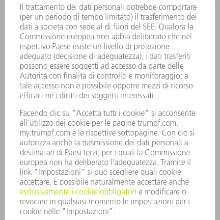
SERVIZI ONLINE
CONTATTO
SEDI
EVENTI E APPUNTAMENTI
ISCRIZIONE ALLA NEWSLETTER
MYTRUMPF
SCHEDE DI SICUREZZA
PRODOTTI
MACCHINE & SISTEMI
LASER
ELETTRONICA DI POTENZA
MACCHINE UTENSILI ELETTRICHE
SMART FACTORY
SOFTWARE
SERVICES
APPLICAZIONI
SETTORI
L'AZIENDA
CARRIERA