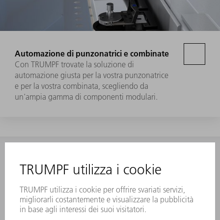
Automazione di punzonatrici e combinate
Con TRUMPF trovate la soluzione di
automazione giusta per la vostra punzonatrice
e per la vostra combinata, scegliendo da
un'ampia gamma di componenti modulari.
CONTATTO
NEWSROOM
ISCRIZIONE ALLA
EVENTI E APPUNTAMENTI
NEWSLETTER TRUMPF