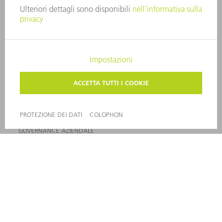
OFFERTE DI LAVORO
PROFILO DELL'AZIENDA
PRESIDENZA
RELAZIONE DI BILANCIO
PRINCIPI AZIENDALI
COMPLIANCE
SISTEMA DI WHISTLEBLOWING
SECURITY
COMUNICATI STAMPA
RIVISTE
SOSTENIBILITÀ
CLIMA E AMBIENTE
IMPEGNO SOCIALE E COMUNITARIO
GOVERNANCE AZIENDALE
COLOPHON
PROTEZIONE DEI DATI
COPYRIGHT E MARCHIO