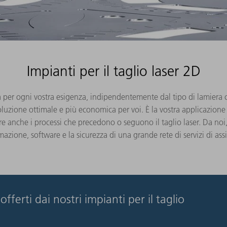
Impianti per il taglio laser 2D
 per ogni vostra esigenza, indipendentemente dal tipo di lamiera c
soluzione ottimale e più economica per voi. È la vostra applicazion
e anche i processi che precedono o seguono il taglio laser. Da noi,
azione, software e la sicurezza di una grande rete di servizi di ass
ferti dai nostri impianti per il taglio