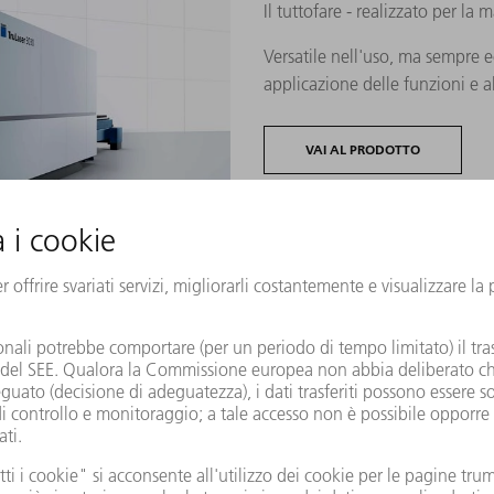
Il tuttofare - realizzato per la m
Versatile nell'uso, ma sempre 
applicazione delle funzioni e a
VAI AL PRODOTTO
TruLaser Serie 3000 Beve
Il tuttofare, anche per il taglio
Tutti i vantaggi della Serie 300
50° - per un minor numero di fa