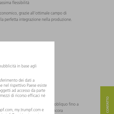
assima flessibilità
economico, grazie all'ottimale campo di
lla perfetta integrazione nella produzione.
l Cut Edition
 obliquo!
0, integrati da un preciso taglio obliquo fino a
si operative e una flessibilità ancora