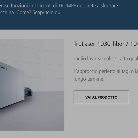
ose funzioni intelligenti di TRUMPF riuscirete a sfruttare
acchina. Come? Scopritelo qui.
TruLaser 1030 fiber / 10
Taglio laser semplice - alta qual
L'approccio perfetto al taglio 
lungo termine.
VAI AL PRODOTTO