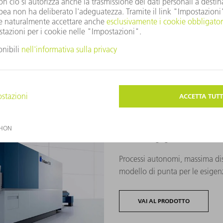
maggiore!
VAI AL PRODOTTO
TruLaser 5030 fiber / 50
Il nostro orgoglio - dinamica,
Processi autonomi, massima dis
modello di punta per le esigen
VAI AL PRODOTTO