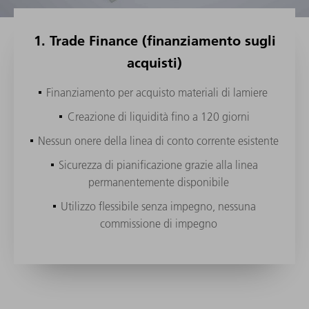
1. Trade Finance (finanziamento sugli
acquisti)
Finanziamento per acquisto materiali di lamiere
Acquisto della macchina
Acquisto della macchina con opzione di restituzione
Utilizzo della macchina
Pay per use
Creazione di liquidità fino a 120 giorni
Servizi finanziari di TRUMPF indipendentemente dalla
Rate flessibili
banca di riferimento
Rate flessibili
Rate flessibili
Cut & Pay
Nessun onere della linea di conto corrente esistente
Incentivo
Termini di durata fino a 60 mesi
Opzione di estensione
Opzione di estensione
EaaS
Sicurezza di pianificazione grazie alla linea
Gestione contabile della macchina presso di voi
permanentemente disponibile
Crediti per l'acquirente direttamente tramite TRUMPF
Facile restituzione alla fine del periodo
Acquisto opzionale della proprietà
Bank con copertura Euler Hermes
Utilizzo flessibile senza impegno, nessuna
Neutralità di bilancio
commissione di impegno