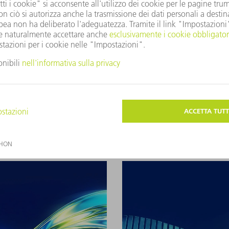
iale
Laser scientifici
Sorgenti del raggio a seconda della tecnologi