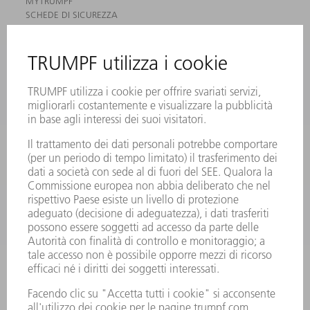
MYTRUMPF
SCHEDE DI SICUREZZA
PRODOTTI
MACCHINE & SISTEMI
LASER
ELETTRONICA DI POTENZA
MACCHINE UTENSILI ELETTRICHE
SMART FACTORY
SOFTWARE
SERVICES
APPLICAZIONI
SETTORI
L'AZIENDA
CARRIERA
OFFERTE DI LAVORO
PROFILO DELL'AZIENDA
PRESIDENZA
RELAZIONE DI BILANCIO
PRINCIPI AZIENDALI
COMPLIANCE
SISTEMA DI WHISTLEBLOWING
SECURITY
COMUNICATI STAMPA