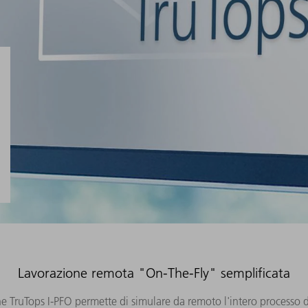
Lavorazione remota "On-The-Fly" semplificata
ine TruTops I-PFO permette di simulare da remoto l'intero processo 