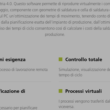
stria 4.0. Questo software permette di riprodurre virtualmente i co
raggio, componente con geometrie di saldatura e cella di saldatura c
ul PC un'ottimizzazione dei tempi di movimento, tenendo conto di t
li dalla pianificazione esatta dell'impianto di produzione, dall'otti
iso dei tempi di ciclo consentono così di calcolare i costi della sald
produzione.
ni esigenza
Controllo totale
rocesso di lavorazione remota
Simulazione, visualizzazione d
tempo di ciclo
icazione di
Processi virtuali
I processi vengono trasferiti d
viceversa.
essario per pianificare