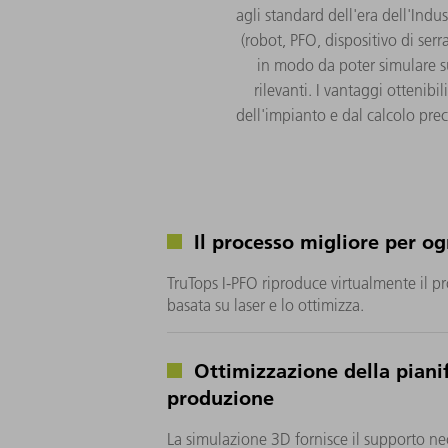
agli standard dell'era dell'Indu
(robot, PFO, dispositivo di ser
in modo da poter simulare s
rilevanti. I vantaggi ottenibi
dell'impianto e dal calcolo prec
Il processo migliore per og
TruTops I-PFO riproduce virtualmente il p
basata su laser e lo ottimizza.
Ottimizzazione della pianif
produzione
La simulazione 3D fornisce il supporto nec