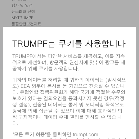
행사 및 일정
뉴스레터 신청
MYTRUMPF
물질안전보건자료
제품
기계 및 시스템
레이저
전력 시스템
전동 툴
SMART FACTORY
소프트웨어
서비스
어플리케이션
부문
기업
경력
모집
기업 프로필
이사회
영업 보고서
기업의 기본 원칙
규정 준수