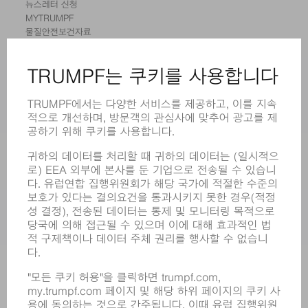
뉴스레터 신청
MYTRUMPF
물질안전보건자료
제품
기계 및 시스템
레이저
전력 시스템
전동 툴
SMART FACTORY
소프트웨어
서비스
어플리케이션
부문
기업
경력
모집
기업 프로필
이사회
영업 보고서
기업의 기본 원칙
규정 준수
내부고발자 시스템
보안