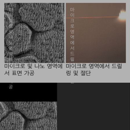
마
마
이
이
크
크
로
로
및
영
나
역
노
에
영
서
역
드
에
릴
서
링
마이크로 및 나노 영역에
마이크로 영역에서 드릴
표
및
서 표면 가공
링 및 절단
면
절
가
단
공