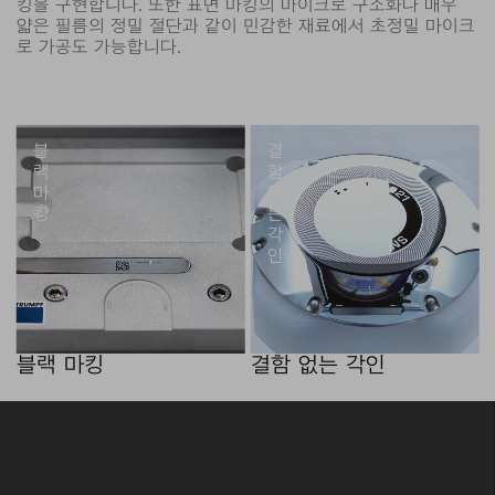
킹을 구현합니다. 또한 표면 마킹의 마이크로 구조화나 매우
얇은 필름의 정밀 절단과 같이 민감한 재료에서 초정밀 마이크
로 가공도 가능합니다.
블
결
랙
함
마
없
킹
는
각
인
블랙 마킹
결함 없는 각인