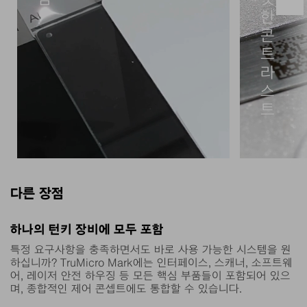
한
콘
트
라
스
트
다른 장점
TruMicro Mark는 피코초 및 펨
낮은 열 
하나의 턴키 장비에 모두 포함
토초 범위에서 극초단 레이저 펄스
노 영역에
특정 요구사항을 충족하면서도 바로 사용 가능한 시스템을 원
를 사용하여 재료가 녹지 않고 즉
생성할 수
하십니까? TruMicro Mark에는 인터페이스, 스캐너, 소프트웨
각적으로 기화됩니다. 유리나 세라
사실상 완
어, 레이저 안전 하우징 등 모든 핵심 부품들이 포함되어 있으
며, 종합적인 제어 콘셉트에도 통합할 수 있습니다.
믹과 같은 민감한 재료에서도 열로
통해 완전