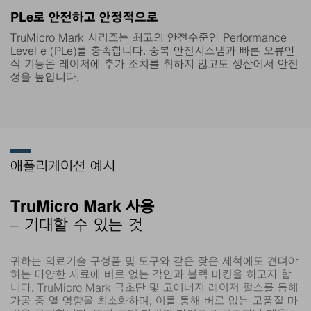
인한 미세 균열, 탄 자국 또는 버
능하며, 
르 없이 완벽한 마킹 결과를 얻을
않습니다.
PLe로 안전하고 안정적으로
수 있습니다.
리 후에도
TruMicro Mark 시리즈는 최고의 안전수준인 Performance
성이 뛰어
Level e (PLe)를 충족합니다. 중복 안전시스템과 빠른 오류인
식 기능은 레이저에 추가 조치를 취하지 않고도 생산에서 안전
리스강의 
성을 높입니다.
됩니다.
애플리케이션 예시
TruMicro Mark 사용
– 기대할 수 있는 것
귀하는 의료기술 구성품 및 도구와 같은 잦은 세척에도 견뎌야
하는 다양한 재료에 버르 없는 각인과 블랙 마킹을 하고자 합
니다. TruMicro Mark 극초단 및 고에너지 레이저 펄스를 통해
가공 중 열 영향을 최소화하며, 이를 통해 버르 없는 고품질 마