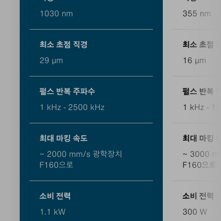
1030 nm
355 nm
최소 초점 직경
최소 초점 
29 μm
16 μm
펄스 반복 주파수
펄스 반복 
1 kHz - 2500 kHz
1 kHz - 1
최대 마킹 속도
최대 마킹 
~ 2000 mm/s 광학장치
~ 3000 
F160으로
F160으로
소비 전력
소비 전력
1.1 kW
300 W