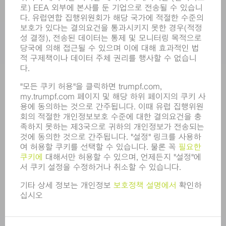
부문
기업
경력
모집
기업 프로필
이사회
영업 보고서
기업의 기본 원칙
규정 준수
내부고발자 시스템
보안
보도 자료
매거진
지속가능성
환경 & 기후
사회 & 기업
기업 경영