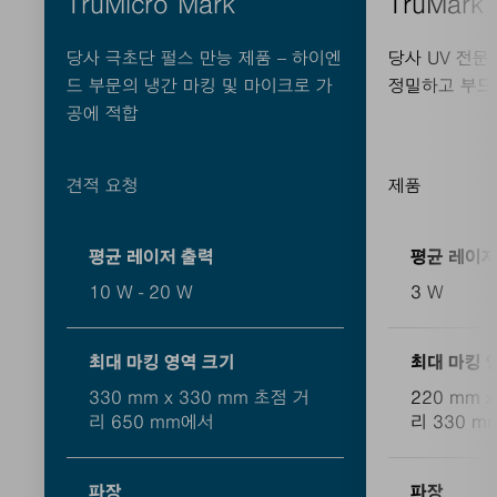
TruMicro Mark
TruMark
당사 극초단 펄스 만능 제품 – 하이엔
당사 UV 전문
드 부문의 냉간 마킹 및 마이크로 가
정밀하고 부드
공에 적합
견적 요청
제품
평균 레이저 출력
평균 레이저
10 W - 20 W
3 W
최대 마킹 영역 크기
최대 마킹 
330 mm x 330 mm 초점 거
220 mm 
리 650 mm에서
리 330 
파장
파장