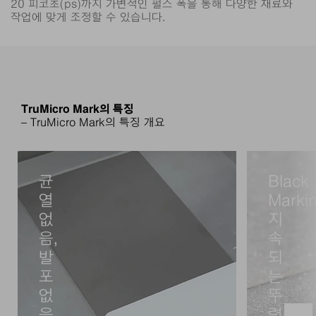
20 피코초(ps)까지 가변적인 펄스 폭을 통해 다양한 재료와
작업에 맞게 조정할 수 있습니다.
TruMicro Mark의 특징
– TruMicro Mark의 특징 개요
균
Black
열
Markin
없
지
음,
속
발
되
포
는
없
뚜
음
렷