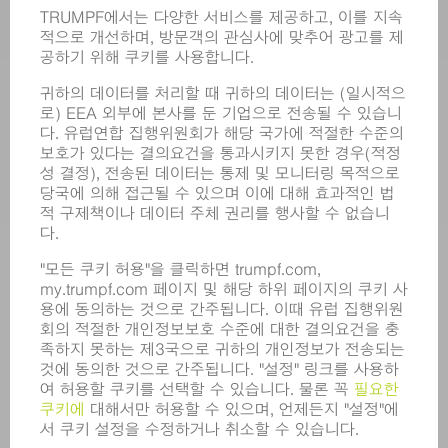
전동 툴
SMART FACTORY
소프트웨어
서비스
어플리케이션
부문
기업
경력
모집
기업 프로필
이사회
영업 보고서
기업의 기본 원칙
규정 준수
내부고발자 시스템
보안
보도 자료
매거진
지속가능성
환경 & 기후
사회 & 기업
기업 경영