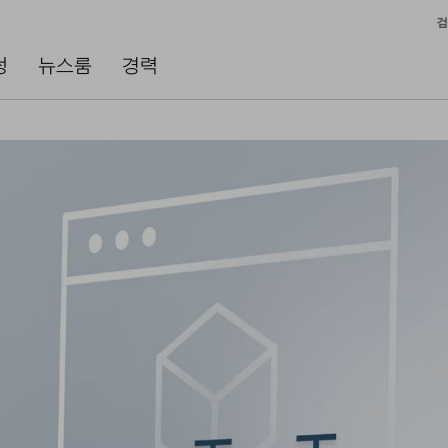
검
성
뉴스룸
경력