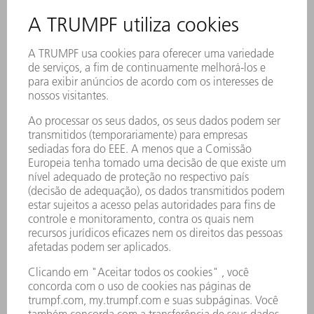
GERAL
CONSUMO
1700 W
NOMINAL
VELOCIDADE
8 m/min
DE TRABALHO
(MÁX.)