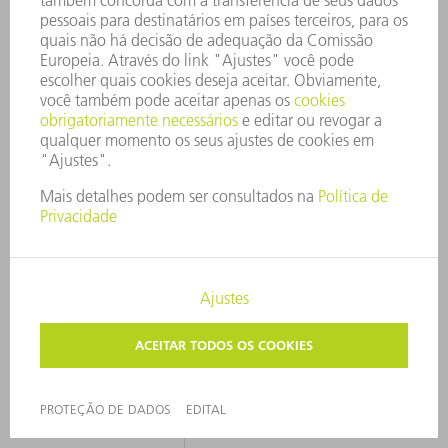
DIMENSÕES
2104 mm
COMPRIMENTO
342 mm
ALTURA
PESO