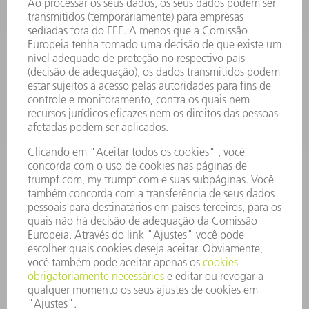
SOFTWARE
SERVIÇOS
APLICAÇÕES
SETORES
EMPRESA
CARREIRA
OFERTAS DE EMPREGO
PERFIL DA EMPRESA
CONSELHO DE ADMINISTRAÇÃO
RELATÓRIO FINANCEIRO ANUAL
PRINCÍPIOS EMPRESARIAIS
COMPLIANCE
SISTEMA DE DENÚNCIAS
SEGURANÇA
COMUNICADOS À IMPRENSA
REVISTAS
SUSTENTABILIDADE
MEIO AMBIENTE E CLIMA
SOCIAL E CORPORATIVO
ADMINISTRAÇÃO EMPRESARIAL