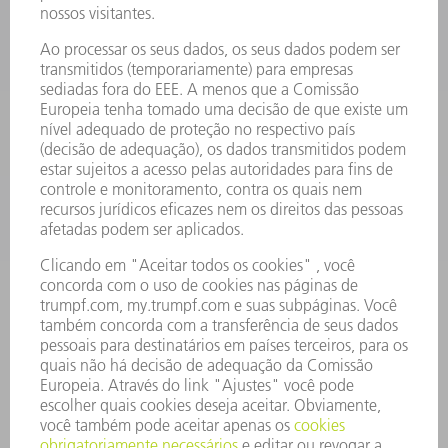
ELETRÔNICA DE POTÊNCIA
FERRAMENTAS ELÉTRICAS
SMART FACTORY
SOFTWARE
SERVIÇOS
APLICAÇÕES
SETORES
EMPRESA
CARREIRA
OFERTAS DE EMPREGO
PERFIL DA EMPRESA
CONSELHO DE ADMINISTRAÇÃO
RELATÓRIO FINANCEIRO ANUAL
PRINCÍPIOS EMPRESARIAIS
COMPLIANCE
SISTEMA DE DENÚNCIAS
SEGURANÇA
COMUNICADOS À IMPRENSA
REVISTAS
SUSTENTABILIDADE
MEIO AMBIENTE E CLIMA
SOCIAL E CORPORATIVO
ADMINISTRAÇÃO EMPRESARIAL