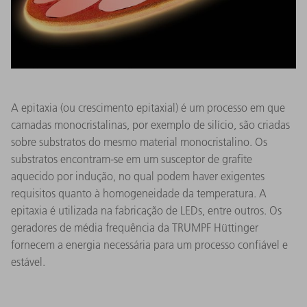
A epitaxia (ou crescimento epitaxial) é um processo em que
camadas monocristalinas, por exemplo de silício, são criadas
sobre substratos do mesmo material monocristalino. Os
substratos encontram-se em um susceptor de grafite
aquecido por indução, no qual podem haver exigentes
requisitos quanto à homogeneidade da temperatura. A
epitaxia é utilizada na fabricação de LEDs, entre outros. Os
geradores de média frequência da TRUMPF Hüttinger
fornecem a energia necessária para um processo confiável e
estável.