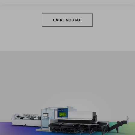
CĂTRE NOUTĂȚI
Productivitate maximă în întregul segment de volum cu
un efort minim de echipare și programare.​