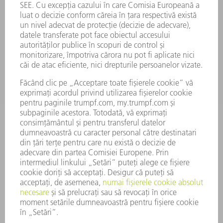
SMART FACTORY
SOFTWARE
SERVICII
APLICAȚII
DOMENII DE ACTIVITATE
COMPANIE
CARIERĂ
OFERTE DE LOCURI DE MUNCĂ
PROFILUL COMPANIEI
COMITET EXECUTIV
RAPORT DE AFACERI
PRINCIPII DE BAZĂ ALE COMPANIEI
CONFORMITATE
SISTEMUL AVERTIZORILOR DE INTEGRITATE
SECURITATE
COMUNICATE DE PRESĂ
REVISTE
SUSTENABILITATE
MEDIU ȘI CLIMĂ
ASPECTE SOCIALE ȘI DE ÎNTREPRINDERE
GUVERNANȚA CORPORATIVĂ