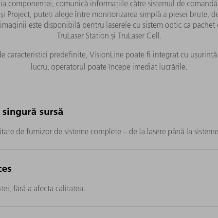
ția componentei, comunică informațiile către sistemul de comandă 
 și Project, puteți alege între monitorizarea simplă a piesei brute, d
a imaginii este disponibilă pentru laserele cu sistem optic ca pache
TruLaser Station și TruLaser Cell.
i de caracteristici predefinite, VisionLine poate fi integrat cu ușur
lucru, operatorul poate începe imediat lucrările.
o singură sursă
tate de furnizor de sisteme complete – de la lasere până la sisteme 
ces
i, fără a afecta calitatea.