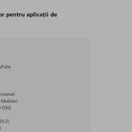
r pentru aplicații de
uPulse
ssional)
 Modular)
O D50)
20-2)
)