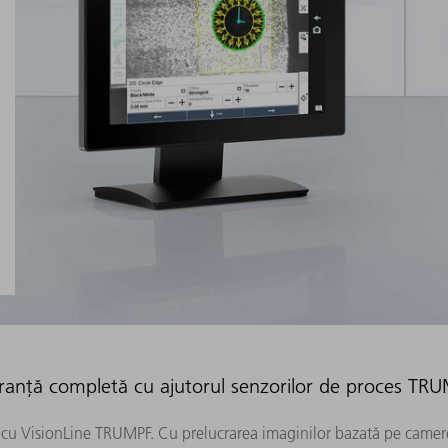
ranță completă cu ajutorul senzorilor de proces TR
or cu VisionLine TRUMPF. Cu prelucrarea imaginilor bazată pe camere,