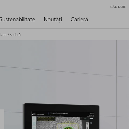
CĂUTARE
Sustenabilitate
Noutăți
Carieră
itare / sudură