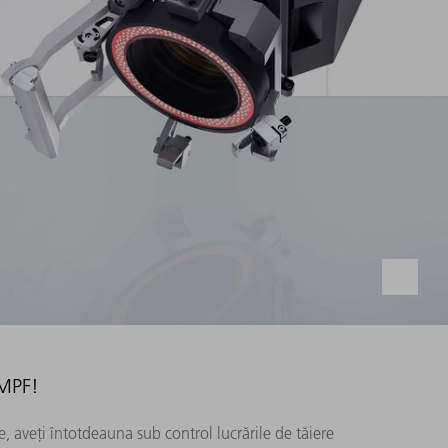
UMPF!
 aveți întotdeauna sub control lucrările de tăiere