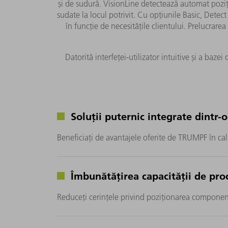
și de sudură. VisionLine detectează automat pozi
sudate la locul potrivit. Cu opțiunile Basic, Detect
în funcție de necesitățile clientului. Prelucrare
Datorită interfeței-utilizator intuitive și a baze
Soluții puternic integrate dintr-
Beneficiați de avantajele oferite de TRUMPF în cali
Îmbunătățirea capacității de pro
Reduceți cerințele privind poziționarea componente