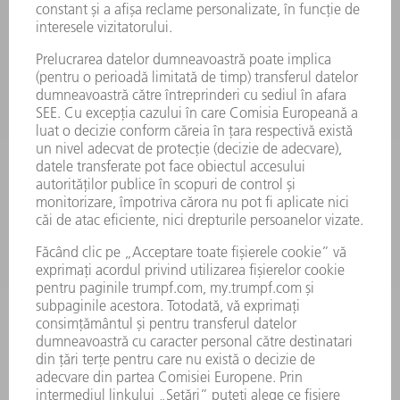
FIȘE TEHNICE DE SECURITATE
PRODUSE
MAȘINI & SISTEME
LASER
ELECTRONICĂ DE PUTERE
UNELTE ELECTRICE
SMART FACTORY
SOFTWARE
SERVICII
APLICAȚII
DOMENII DE ACTIVITATE
COMPANIE
CARIERĂ
OFERTE DE LOCURI DE MUNCĂ
PROFILUL COMPANIEI
COMITET EXECUTIV
RAPORT DE AFACERI
PRINCIPII DE BAZĂ ALE COMPANIEI
CONFORMITATE
SISTEMUL AVERTIZORILOR DE INTEGRITATE
SECURITATE
COMUNICATE DE PRESĂ
REVISTE