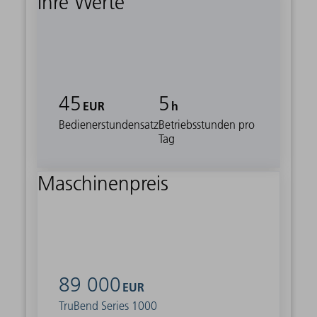
Ihre Werte
45
5
EUR
h
Bedienerstundensatz
Betriebsstunden pro
Tag
Maschinenpreis
89 000
EUR
TruBend Series 1000