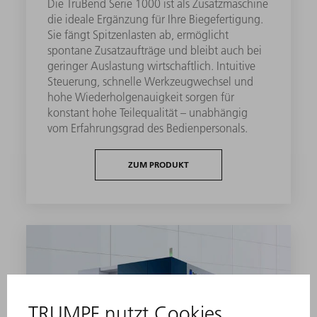
Die TruBend Serie 1000 ist als Zusatzmaschine
die ideale Ergänzung für Ihre Biegefertigung.
Sie fängt Spitzenlasten ab, ermöglicht
spontane Zusatzaufträge und bleibt auch bei
geringer Auslastung wirtschaftlich. Intuitive
Steuerung, schnelle Werkzeugwechsel und
hohe Wiederholgenauigkeit sorgen für
konstant hohe Teilequalität – unabhängig
vom Erfahrungsgrad des Bedienpersonals.
ZUM PRODUKT