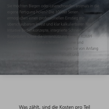
Sie möchten Biegen oder Laserschneiden erstmals in die
eigene Fertigung holen? Die 1000er Serien
ermöglichen einen professionellen Einstieg mit
überschaubarem Invest und klar kalkulierbaren Kosten.
Intuitive Bedienkonzepte, integrierte Schneid- und
Biegedaten sowie die Unterstützung durch TRUMPF
Service sorgen für eine schnelle Lernkurve und
reproduzierbare Ergebnisse. So fertigen Sie von Anfang
an zuverlässig – mit Planungssicherheit und
professionellem Output.
Was zählt, sind die Kosten pro Teil