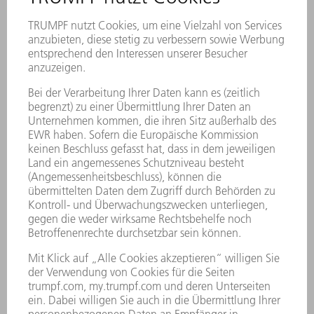
Wirtschaftliches
Laserschneiden mit System
Die TruLaser Serie 1000 Lean Edition
konzentriert sich auf das, was im Alltag zählt:
robuste Bauweise, einfache Bedienung und
zuverlässige Ergebnisse. Mit bis zu 6 kW
Leistung schneiden Sie Bleche bis 25 mm
präzise und reproduzierbar – bei
überschaubarem Invest und niedrigen
Betriebskosten.
ZUM PRODUKT