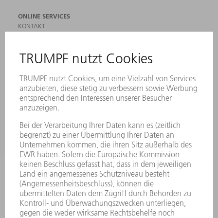
ONLINE SERVICES
KONTAKT
ANREGUNGEN, LOB UND KRITIK
STANDORTE
VERANSTALTUNGEN UND TERMINE
NEWSLETTER-ANMELDUNG
MYTRUMPF
SICHERHEITSDATENBLÄTTER
PRODUKTE
MASCHINEN & SYSTEME
LASER
LEISTUNGSELEKTRONIK
ELEKTROWERKZEUGE
SMART FACTORY
SOFTWARE
SERVICES
ANWENDUNGEN
BRANCHEN
UNTERNEHMEN
KARRIERE
STELLENANGEBOTE