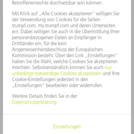
UNTERNEHMENSPROFIL
VORSTAND
GESCHÄFTSBERICHT
UNTERNEHMENSGRUNDSÄTZE
COMPLIANCE
HINWEISGEBERSYSTEM
SECURITY
PRESSEMITTEILUNGEN
MAGAZINE
LIEFERANTEN
NACHHALTIGKEIT
UMWELT & KLIMA
SOZIALES & GESELLSCHAFT
UNTERNEHMENSFÜHRUNG
IMPRESSUM
DATENSCHUTZ
COPYRIGHT UND MARKENZEICHEN
AGB