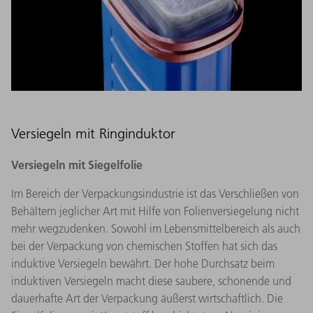
Versiegeln mit Ringinduktor
Versiegeln mit Siegelfolie
Im Bereich der Verpackungsindustrie ist das Verschließen von
Behältern jeglicher Art mit Hilfe von Folienversiegelung nicht
mehr wegzudenken. Sowohl im Lebensmittelbereich als auch
bei der Verpackung von chemischen Stoffen hat sich das
induktive Versiegeln bewährt. Der hohe Durchsatz beim
induktiven Versiegeln macht diese saubere, schonende und
dauerhafte Art der Verpackung äußerst wirtschaftlich. Die