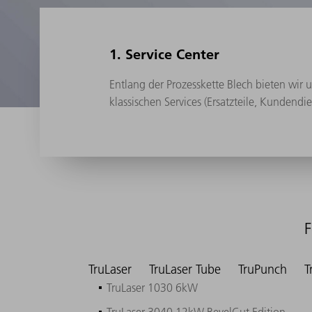
1. Service Center
Entlang der Prozesskette Blech bieten wi
klassischen Services (Ersatzteile, Kundendi
F
TruLaser
TruLaser Tube
TruPunch
T
TruLaser 1030 6kW​