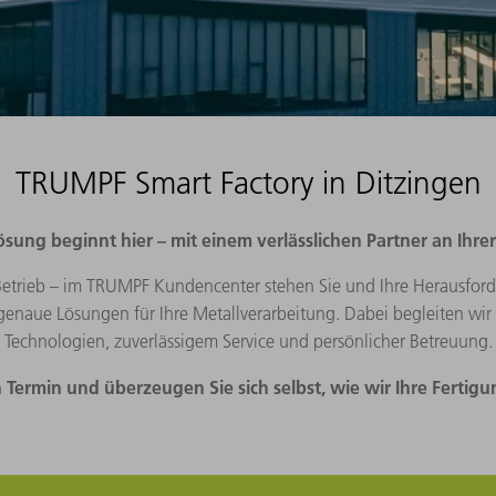
Termin vereinbaren
TRUMPF Smart Factory in Ditzingen
ösung beginnt hier – mit einem verlässlichen Partner an Ihrer
Betrieb – im TRUMPF Kundencenter stehen Sie und Ihre Herausforde
aue Lösungen für Ihre Metallverarbeitung. Dabei begleiten wir Si
Technologien, zuverlässigem Service und persönlicher Betreuung.
n Termin und überzeugen Sie sich selbst, wie wir Ihre Ferti