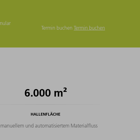
mular
Termin buchen
Termin buchen
6.000
m²
HALLENFLÄCHE
 manuellem und automatisiertem Materialfluss