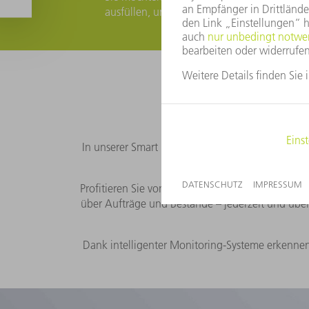
ausfüllen, unsere Kollegen setzen sich mit 
Erleben 
In unserer Smart Factory in Ditzingen erleben Si
Profitieren Sie von automatisierten Prozessen, di
über Aufträge und Bestände – jederzeit und über
Dank intelligenter Monitoring-Systeme erkennen