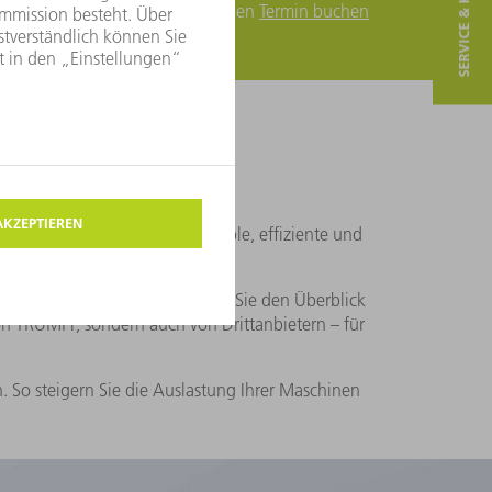
SERVICE & KONTAKT
Termin buchen
Termin buchen
 bei uns!
 Systeme sorgen für eine flexible, effiziente und
t digitalen Assistenten behalten Sie den Überblick
on TRUMPF, sondern auch von Drittanbietern – für
 So steigern Sie die Auslastung Ihrer Maschinen