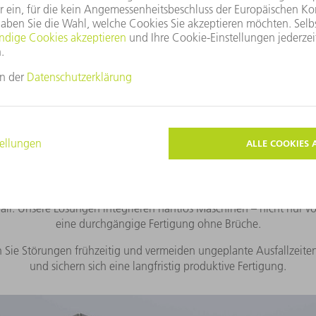
Ihnen in Verbindung.
Sie die Zukunft Ihrer Fertigung – heute schon
e, wie Menschen und Maschinen Hand in Hand arbeiten. Intelligente
transparente Produktion, die Ihre Fertigung direkt voranbringt.
e Ihre Durchlaufzeiten verkürzen und Ihre Mitarbeiter entlasten. Mi
all. Unsere Lösungen integrieren nahtlos Maschinen – nicht nur v
eine durchgängige Fertigung ohne Brüche.
 Sie Störungen frühzeitig und vermeiden ungeplante Ausfallzeiten.
und sichern sich eine langfristig produktive Fertigung.