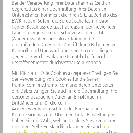
LEISTUNGSELEKTRONIK
ELEKTROWERKZEUGE
SMART FACTORY
SOFTWARE
SERVICES
ANWENDUNGEN
BRANCHEN
UNTERNEHMEN
KARRIERE
STELLENANGEBOTE
UNTERNEHMENSPROFIL
VORSTAND
GESCHÄFTSBERICHT
UNTERNEHMENSGRUNDSÄTZE
COMPLIANCE
HINWEISGEBERSYSTEM
SECURITY
PRESSEMITTEILUNGEN
MAGAZINE
LIEFERANTEN
NACHHALTIGKEIT
UMWELT & KLIMA
SOZIALES & GESELLSCHAFT