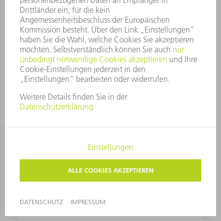
nächste Biegung ausgeführt wird. Die
Leuchtzeichen ersparen unnötige Wege zum
Bedienpult.
Biegelinienlaser
Dank Biegelinienlaser richten Sie zu biegende
Teile korrekt aus. Dazu projiziert das System
eine Laserlinie auf das Blech, die dem Bediener
als visuelle Orientierung beim Biegen dient. Der
Mehrwert: weniger Ausschuss, mehr
Produktivität. Der Biegelinienlaser ermöglicht
auch das sogenannte Kanten auf Anriss, also
das Biegen ohne Unterstützung des
Hinteranschlag-Systems – für ein Plus an
Arbeitsraum.