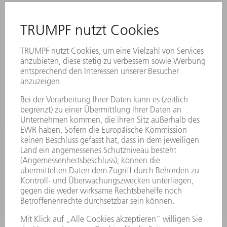
ANREGUNGEN, LOB UND KRITIK
STANDORTE
VERANSTALTUNGEN UND TERMINE
NEWSLETTER-ANMELDUNG
MYTRUMPF
SICHERHEITSDATENBLÄTTER
PRODUKTE
MASCHINEN & SYSTEME
LASER
LEISTUNGSELEKTRONIK
ELEKTROWERKZEUGE
SMART FACTORY
SOFTWARE
SERVICES
ANWENDUNGEN
BRANCHEN
UNTERNEHMEN
KARRIERE
STELLENANGEBOTE
UNTERNEHMENSPROFIL
VORSTAND
GESCHÄFTSBERICHT