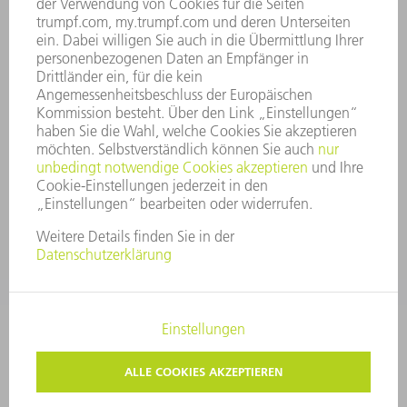
UNTERNEHMENSGRUNDSÄTZE
COMPLIANCE
HINWEISGEBERSYSTEM
SECURITY
PRESSEMITTEILUNGEN
MAGAZINE
LIEFERANTEN
NACHHALTIGKEIT
UMWELT & KLIMA
SOZIALES & GESELLSCHAFT
UNTERNEHMENSFÜHRUNG
IMPRESSUM
DATENSCHUTZ
COPYRIGHT UND MARKENZEICHEN
AGB
PRIVATSPHÄRE-EINSTELLUNGEN