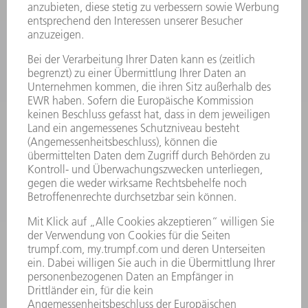
SICHERHEITSDATENBLÄTTER
PRODUKTE
MASCHINEN & SYSTEME
LASER
LEISTUNGSELEKTRONIK
ELEKTROWERKZEUGE
SMART FACTORY
SOFTWARE
SERVICES
ANWENDUNGEN
BRANCHEN
UNTERNEHMEN
KARRIERE
STELLENANGEBOTE
UNTERNEHMENSPROFIL
VORSTAND
GESCHÄFTSBERICHT
UNTERNEHMENSGRUNDSÄTZE
COMPLIANCE
HINWEISGEBERSYSTEM
SECURITY
PRESSEMITTEILUNGEN
MAGAZINE