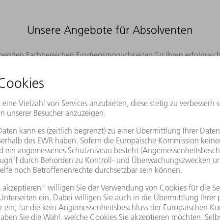
Unsere Angebote für Absolventen
genden Fachbereichen Einstiegsmöglichkeiten für Ihren erfolgreich
ng
Bereich um, begleiten Produkteinführungen und entwickeln unser
h in der angewandten Forschung einsetzen.
zelne Produktkomponenten und erstellen definitive Pläne im CAD.
uierlich die Produkte.