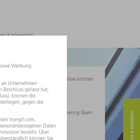
en Karrierestart:
e Produkte weiter. Ihre Kenntnisse können
 Sie arbeiten eng mit dem Engineering-Team
SERVICE & KONTAKT