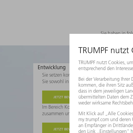
Sie haben in fol
Entwicklung
Konstruktion
Engineeri
Sie setzen komplexe Kundenanwendungen im 
Sie sowohl in Entwicklungsprojekten als auc
JETZT BEWERBEN
Im Bereich Konstruktion modellieren Sie ein
zusammen und pflegen darüber hinaus kontin
JETZT BEWERBEN