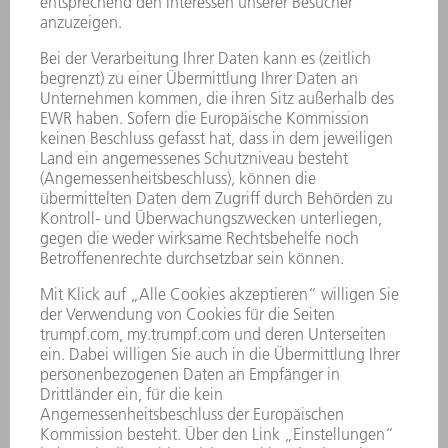
MASCHINEN & SYSTEME
LASER
LEISTUNGSELEKTRONIK
ELEKTROWERKZEUGE
SMART FACTORY
SOFTWARE
SERVICES
ANWENDUNGEN
BRANCHEN
UNTERNEHMEN
KARRIERE
STELLENANGEBOTE
UNTERNEHMENSPROFIL
VORSTAND
GESCHÄFTSBERICHT
UNTERNEHMENSGRUNDSÄTZE
COMPLIANCE
HINWEISGEBERSYSTEM
SECURITY
PRESSEMITTEILUNGEN
MAGAZINE
LIEFERANTEN