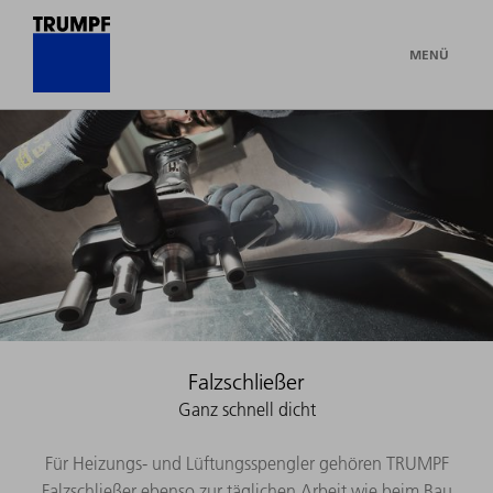
MENÜ
Falzschließer
Ganz schnell dicht
Für Heizungs- und Lüftungsspengler gehören TRUMPF
Falzschließer ebenso zur täglichen Arbeit wie beim Bau