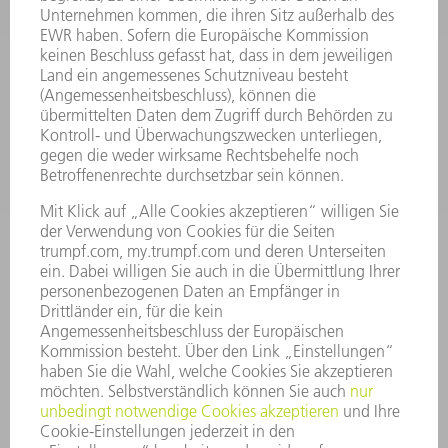
SMART FACTORY
SOFTWARE
SERVICES
ANWENDUNGEN
BRANCHEN
UNTERNEHMEN
KARRIERE
STELLENANGEBOTE
UNTERNEHMENSPROFIL
VORSTAND
GESCHÄFTSBERICHT
UNTERNEHMENSGRUNDSÄTZE
COMPLIANCE
HINWEISGEBERSYSTEM
SECURITY
PRESSEMITTEILUNGEN
MAGAZINE
LIEFERANTEN
NACHHALTIGKEIT
UMWELT & KLIMA
SOZIALES & GESELLSCHAFT
UNTERNEHMENSFÜHRUNG