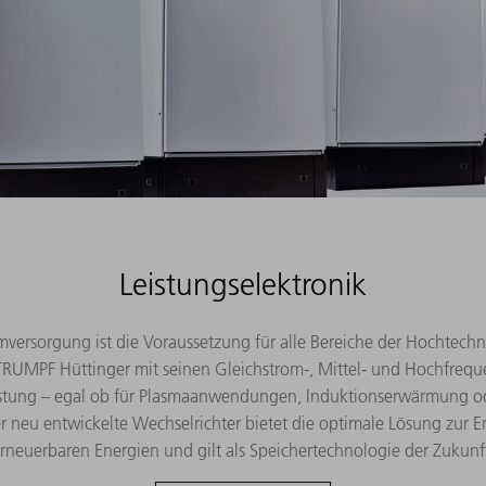
Leistungselektronik
omversorgung ist die Voraussetzung für alle Bereiche der Hochtechn
 TRUMPF Hüttinger mit seinen Gleichstrom-, Mittel- und Hochfreq
istung – egal ob für Plasmaanwendungen, Induktionserwärmung 
 neu entwickelte Wechselrichter bietet die optimale Lösung zur E
rneuerbaren Energien und gilt als Speichertechnologie der Zukunf