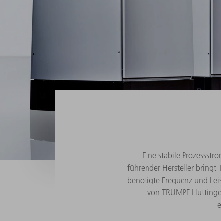
Eine stabile Prozessstr
führender Hersteller bringt
benötigte Frequenz und Le
von TRUMPF Hüttinger
e