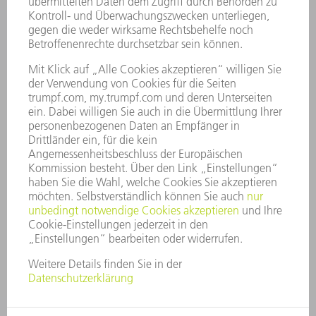
KARRIERE
STELLENANGEBOTE
UNTERNEHMENSPROFIL
VORSTAND
GESCHÄFTSBERICHT
UNTERNEHMENSGRUNDSÄTZE
COMPLIANCE
HINWEISGEBERSYSTEM
SECURITY
PRESSEMITTEILUNGEN
MAGAZINE
LIEFERANTEN
NACHHALTIGKEIT
UMWELT & KLIMA
SOZIALES & GESELLSCHAFT
UNTERNEHMENSFÜHRUNG