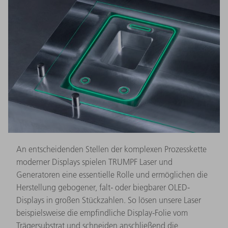
An entscheidenden Stellen der komplexen Prozesskette
moderner Displays spielen TRUMPF Laser und
Generatoren eine essentielle Rolle und ermöglichen die
Herstellung gebogener, falt- oder biegbarer OLED-
Displays in großen Stückzahlen. So lösen unsere Laser
beispielsweise die empfindliche Display-Folie vom
Trägersubstrat und schneiden anschließend die