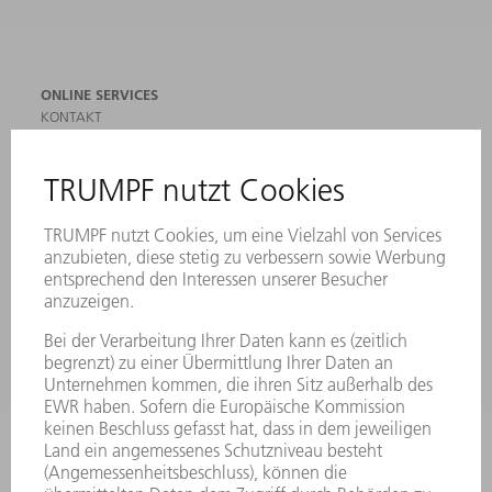
ONLINE SERVICES
KONTAKT
ANREGUNGEN, LOB UND KRITIK
STANDORTE
VERANSTALTUNGEN UND TERMINE
NEWSLETTER-ANMELDUNG
MYTRUMPF
SICHERHEITSDATENBLÄTTER
PRODUKTE
MASCHINEN & SYSTEME
LASER
LEISTUNGSELEKTRONIK
ELEKTROWERKZEUGE
SMART FACTORY
SOFTWARE
SERVICES
ANWENDUNGEN
BRANCHEN
UNTERNEHMEN